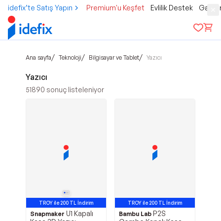
idefix’te Satış Yapın
Premium'u Keşfet
Evlilik Destek
Gamer
/
/
/
Ana sayfa
Teknoloji
Bilgisayar ve Tablet
Yazıcı
Yazıcı
51890
sonuç listeleniyor
TROY ile 200 TL İndirim
TROY ile 200 TL İndirim
U1 Kapalı
P2S
Snapmaker
Bambu Lab