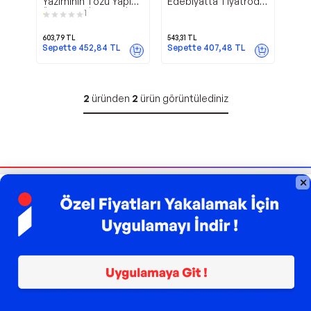
Yazımının Tözü Yapısı
Edebiyatta Tiyatroda
Üslubu ve İlkeleri - İnka
ve Sinemada Sözlü
1
Aksiyon Sanatı - İnka
603,79
TL
543,31
TL
Sepette
452,84
TL
Sepette
407,48
TL
2
üründen
2
ürün görüntülediniz
Bizi Takip Edin
Sipariş Takibi