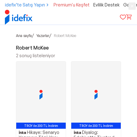
idefix’te Satış Yapın
Premium'u Keşfet
Evlilik Destek
Gamer
/
/
Ana sayfa
Yazarlar
Robert McKee
Robert McKee
2
sonuç listeleniyor
TROY ile 200 TL İndirim
TROY ile 200 TL İndirim
Hikaye: Senaryo
Diyalog:
İnka
İnka