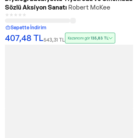
Sözlü Aksiyon Sanatı
Robert McKee
Sepette İndirim
407,48
TL
Kazancını gör
135,83
TL
543,31
TL