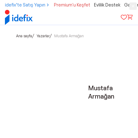
idefix’te Satış Yapın
Premium'u Keşfet
Evlilik Destek
Gamer
/
/
Ana sayfa
Yazarlar
Mustafa Armağan
Mustafa
Armağan