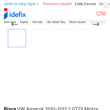
idefix’te Satış Yapın
Premium'u Keşfet
Evlilik Destek
Gamer
Ana sayfa
Taşıtlar
Otomobil
Oto Yedek Parça
Motor Aksamı
Yağ Soğutucu
Bisra
VW Amarok 2010-2012 2.0TDi Motor