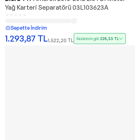
Yağ Karteri Separatörü 03L103623A
Sepette İndirim
1.293,87
TL
Kazancını gör
228,33
TL
1.522,20
TL