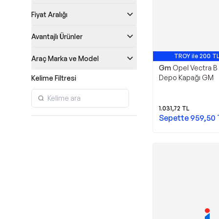
Fiyat Aralığı
Avantajlı Ürünler
TROY ile 200 TL
Araç Marka ve Model
Gm
Opel Vectra B
Depo Kapağı GM
Kelime Filtresi
1.031,72
TL
Sepette
959,50