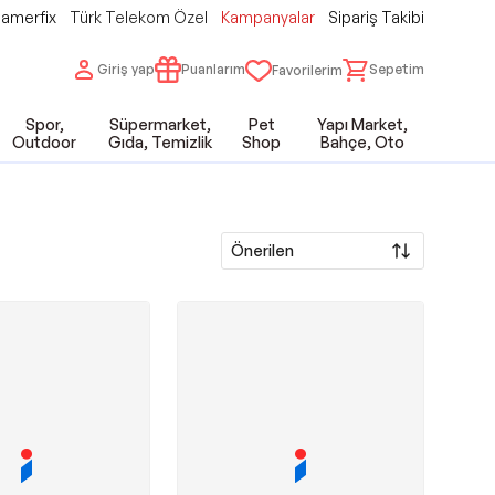
amerfix
Türk Telekom Özel
Kampanyalar
Sipariş Takibi
Giriş yap
Puanlarım
Sepetim
Favorilerim
Spor,
Süpermarket,
Pet
Yapı Market,
Outdoor
Gıda, Temizlik
Shop
Bahçe, Oto
Önerilen