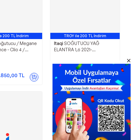
e 200 TL İndirim
TROY ile 200 TL İndirim
oğutucu / Megane
Itaqi
SOĞUTUCU YAĞ
nce - Clio 4 /
ELANTRA 1,6 2021-
- 344675
2023/KONA 1,6 2021-2023
2.377,20
TL
.850,00
TL
Sepette
2.210,80
TL