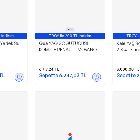
 İndirim
TROY ile 200 TL İndirim
TROY il
 Yedek Su
Gua
YAĞ SOĞUTUCUSU
Kale
Yağ S
KOMPLE RENAULT MOVANO
2-3-4 - Flue
MASTER 2 2.5 DCİ G9U
21305Bn700
8200969622 8200065901
8200679353
6.717,24
TL
3.000,00
TL
TL
Sepette
6.247,03
TL
Sepette
2