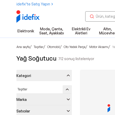
idefix’te Satış Yapın
Moda, Çanta,
Elektrikli Ev
Altın,
Elektronik
Saat, Ayakkabı
Aletleri
Mücevhe
/
/
/
/
/
Ana sayfa
Taşıtlar
Otomobil
Oto Yedek Parça
Motor Aksamı
Y
Yağ Soğutucu
712
sonuç listeleniyor
Kategori
Taşıtlar
Marka
Satıcılar