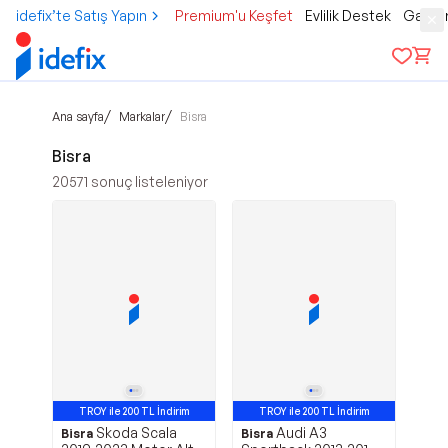
idefix’te Satış Yapın
Premium'u Keşfet
Evlilik Destek
Gamer
/
/
Ana sayfa
Markalar
Bisra
Bisra
20571
sonuç listeleniyor
TROY ile 200 TL İndirim
TROY ile 200 TL İndirim
Skoda Scala
Audi A3
Bisra
Bisra