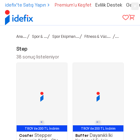
idefix’te Satış Yapın
Premium'u Keşfet
Evlilik Destek
Gamer
Ana sayfa
/
/
/
/
Spor & Outdoor
Spor Ekipman & Aksesuar
Fitness & Vücut Geliştirme
Step
Step
38
sonuç listeleniyor
TROY ile 200 TL İndirim
TROY ile 200 TL İndirim
Stepper
Dayanıklı Iki
Avantajlı Ürün
Avantajlı Ürün
Cosfer
Buffer