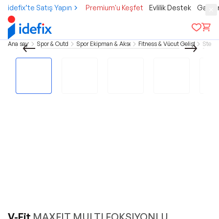
idefix’te Satış Yapın
Premium'u Keşfet
Evlilik Destek
Gamer
Ana sayfa
Spor & Outdoor
Spor Ekipman & Aksesuar
Fitness & Vücut Geliştirme
Step
V-Fit
MAXFIT MULTI FOKSIYONLU