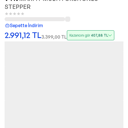
STEPPER
Sepette İndirim
2.991,12
TL
Kazancını gör
407,88
TL
3.399,00
TL