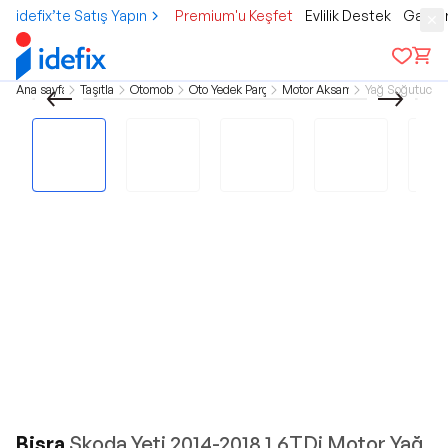
idefix’te Satış Yapın
Premium'u Keşfet
Evlilik Destek
Gamer
Ana sayfa
Taşıtlar
Otomobil
Oto Yedek Parça
Motor Aksamı
Yağ Soğutucu
Bisra
Skoda Yeti 2014-2018 1.6TDi Motor Yağ