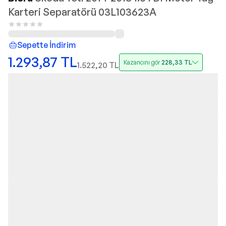
Karteri Separatörü 03L103623A
Sepette İndirim
1.293,87
TL
Kazancını gör
228,33
TL
1.522,20
TL