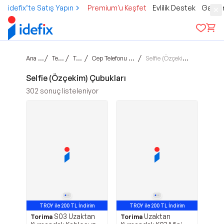
idefix’te Satış Yapın
Premium'u Keşfet
Evlilik Destek
Gamer
Ana sayfa
/
/
/
/
Teknoloji
Telefon
Cep Telefonu Aksesuarları
Selfie (Özçekim) Çubukları
Selfie (Özçekim) Çubukları
302
sonuç listeleniyor
TROY ile 200 TL İndirim
TROY ile 200 TL İndirim
S03 Uzaktan
Uzaktan
Torima
Torima