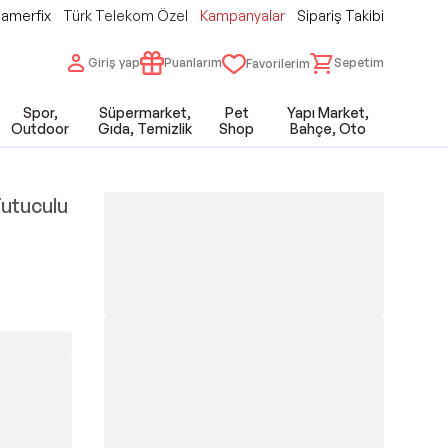
amerfix
Türk Telekom Özel
Kampanyalar
Sipariş Takibi
Giriş yap
Puanlarım
Sepetim
Favorilerim
Spor,
Süpermarket,
Pet
Yapı Market,
Outdoor
Gıda, Temizlik
Shop
Bahçe, Oto
utuculu