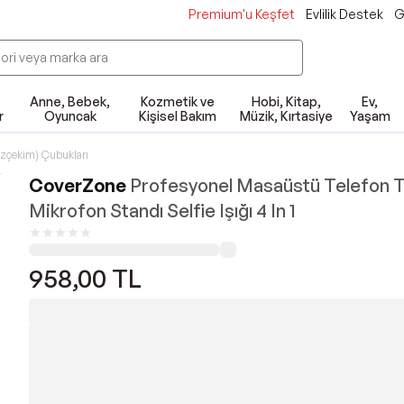
Premium'u Keşfet
Evlilik Destek
G
Anne, Bebek,
Kozmetik ve
Hobi, Kitap,
Ev,
r
Oyuncak
Kişisel Bakım
Müzik, Kırtasiye
Yaşam
Özçekim) Çubukları
CoverZone
Profesyonel Masaüstü Telefon T
Mikrofon Standı Selfie Işığı 4 In 1
958,00
TL