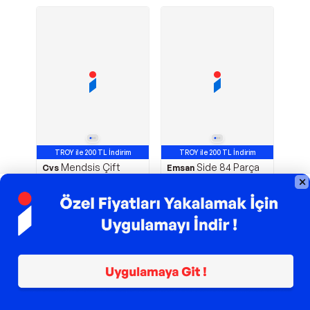
TROY ile 200 TL İndirim
TROY ile 200 TL İndirim
Mendsis Çift
Side 84 Parça
Cvs
Emsan
Bıçaklı Gıda Doğrayıcı
Lüks Kutulu 12 Kişilik
Rondo Dn 3352
Çatal Kaşık Bıçak Seti
3
1.500,00
TL
7.295,00
TL
Sepette
6.346,65
TL