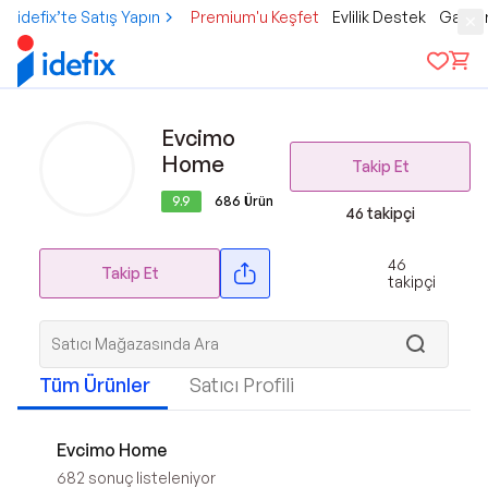
idefix’te Satış Yapın
Premium'u Keşfet
Evlilik Destek
Gamer
Evcimo
Home
Takip Et
9.9
686
Ürün
46
takipçi
46
Takip Et
takipçi
Tüm Ürünler
Satıcı Profili
Evcimo Home
682
sonuç listeleniyor