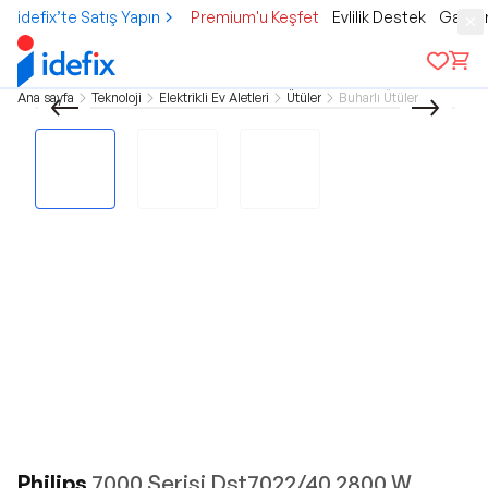
idefix’te Satış Yapın
Premium'u Keşfet
Evlilik Destek
Gamer
Ana sayfa
Teknoloji
Elektrikli Ev Aletleri
Ütüler
Buharlı Ütüler
Philips
7000 Serisi Dst7022/40 2800 W