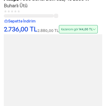
Buharlı Ütü
Sepette İndirim
2.736,00
TL
Kazancını gör
144,00
TL
2.880,00
TL