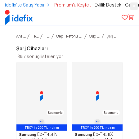
idefix’te Satış Yapın
Premium'u Keşfet
Evlilik Destek
Gamer
Ana sayfa
/
/
/
/
/
Teknoloji
Telefon
Cep Telefonu Aksesuarları
Güç Ürünleri
Şarj Cihazları
Şarj Cihazları
13157
sonuç listeleniyor
Sponsorlu
Sponsorlu
TROY ile 200 TL İndirim
TROY ile 200 TL İndirim
Ep-T4511N
Ep-T4511X
Samsung
Samsung