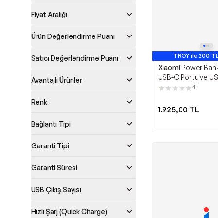
Fiyat Aralığı
Ürün Değerlendirme Puanı
TROY ile 200 TL
Satıcı Değerlendirme Puanı
Xiaomi
Power Bank
USB-C Portu ve U
Avantajlı Ürünler
Entegre Kablo 2
41
33W BHR8851GL
Renk
1.925,00
TL
Bağlantı Tipi
Garanti Tipi
Garanti Süresi
USB Çıkış Sayısı
Hızlı Şarj (Quick Charge)