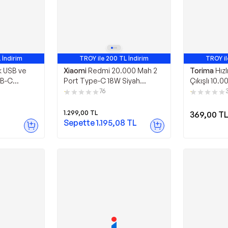
 İndirim
TROY ile 200 TL İndirim
TROY il
 USB ve
Xiaomi
Redmi 20.000 Mah 2
Torima
Hızl
SB-C
Port Type-C 18W Siyah
Çıkışlı 10
0000mAh
Powerbank
Beyaz
76
1.299,00
TL
369,00
T
Sepette
1.195,08
TL