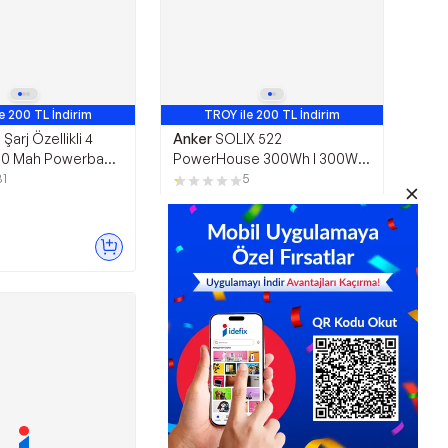
e 200 TL İndirim
TROY ile 200 TL İndirim
ı Şarj Özellikli 4
Anker
SOLIX 522
.000 Mah Powerbank
PowerHouse 300Wh I 300W
Taşınabilir Güç Kaynağı - A1721
31
5
(Anker Türkiye Garantili)
17.999,00
TL
L
Sepette
16.559,08
TL