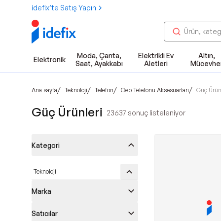
idefix’te Satış Yapın
Moda, Çanta,
Elektrikli Ev
Altın,
Elektronik
Saat, Ayakkabı
Aletleri
Mücevhe
/
/
/
/
Ana sayfa
Teknoloji
Telefon
Cep Telefonu Aksesuarları
Güç Ürün
Güç Ürünleri
23637
sonuç listeleniyor
Kategori
Teknoloji
Marka
Satıcılar