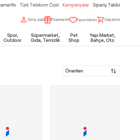
amerfix
Türk Telekom Özel
Kampanyalar
Sipariş Takibi
Giriş yap
Puanlarım
Sepetim
Favorilerim
Spor,
Süpermarket,
Pet
Yapı Market,
Outdoor
Gıda, Temizlik
Shop
Bahçe, Oto
Önerilen