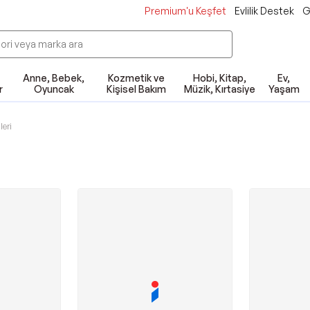
Premium'u Keşfet
Evlilik Destek
G
Anne, Bebek,
Kozmetik ve
Hobi, Kitap,
Ev,
r
Oyuncak
Kişisel Bakım
Müzik, Kırtasiye
Yaşam
leri