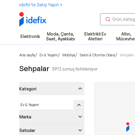
idefix’te Satış Yapın
Moda, Çanta,
Elektrikli Ev
Altın,
Elektronik
Saat, Ayakkabı
Aletleri
Mücevhe
/
/
/
/
Ana sayfa
Ev & Yaşam
Mobilya
Salon & Oturma Odası
Sehpalar
Sehpalar
3972
sonuç listeleniyor
Kategori
Ev & Yaşam
Marka
Satıcılar