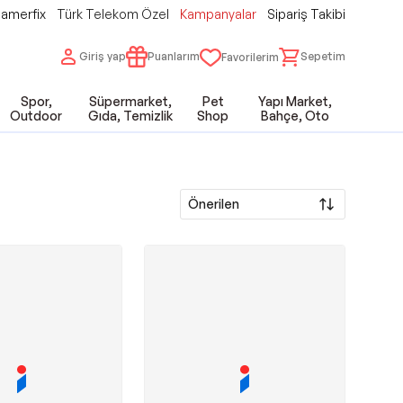
amerfix
Türk Telekom Özel
Kampanyalar
Sipariş Takibi
Giriş yap
Puanlarım
Sepetim
Favorilerim
Spor,
Süpermarket,
Pet
Yapı Market,
Outdoor
Gıda, Temizlik
Shop
Bahçe, Oto
Önerilen