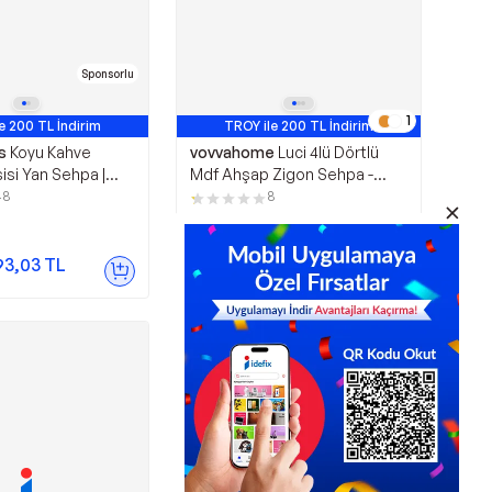
Sponsorlu
1
e 200 TL İndirim
TROY ile 200 TL İndirim
s
Koyu Kahve
vovvahome
Luci 4lü Dörtlü
isi Yan Sehpa |
Mdf Ahşap Zigon Sehpa -
Dayama Sehpası |
Ceviz
48
8
ık Tasarım
3.299,00
TL
93,03
TL
Sepette
2.804,15
TL