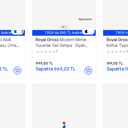
Sponsorlu
2
 İndirim
TROY ile 200 TL İndirim
TROY il
i Akıllı
Royal Gross
Modern Metal
Royal Gros
sı, Orta
Yuvarlak Yan Sehpa - Siyah
Koltuk Teps
 Sihirli
Dekoratif Antrasit Paslanmaz
Ahşap Kol 
4
Fırın Boyalı Servis Sehpası
Pratik ve Ş
999,00
TL
199,00
TL
3
TL
Sepette
969,03
TL
Sepette
1