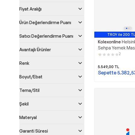
Fiyat Aralığı
Ürün Değerlendirme Puanı
TROY ile 200 TL
Satıcı Değerlendirme Puanı
Kolexonline
Helsink
Sehpa Yemek Masa
Avantajlı Ürünler
Sehpa Tekerli Sehpa
2
Sehpa Çam Renk
Renk
5.549,00
TL
Sepette
5.382,5
Boyut/Ebat
Tema/Stil
Şekil
Materyal
Garanti Süresi