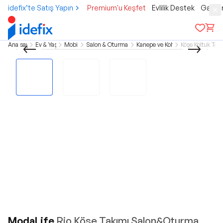
idefix’te Satış Yapın
Premium'u Keşfet
Evlilik Destek
Gamer
Ana sayfa
Ev & Yaşam
Mobilya
Salon & Oturma Odası
Kanepe ve Koltuklar
Köşe Koltuk Tak
ModaLife
Rio Köşe Takımı Salon&Oturma