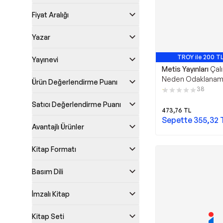
Fiyat Aralığı
Yazar
TROY ile 200 TL
Yayınevi
En Çok Satan 
Metis Yayınları
Çalı
Neden Odaklanamı
Ürün Değerlendirme Puanı
Metis Yayınları
38
Satıcı Değerlendirme Puanı
473,76
TL
Sepette
355,32
Avantajlı Ürünler
Kitap Formatı
Basım Dili
İmzalı Kitap
Kitap Seti