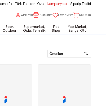
amerfix
Türk Telekom Özel
Kampanyalar
Sipariş Takibi
Giriş yap
Puanlarım
Sepetim
Favorilerim
Spor,
Süpermarket,
Pet
Yapı Market,
Outdoor
Gıda, Temizlik
Shop
Bahçe, Oto
Önerilen