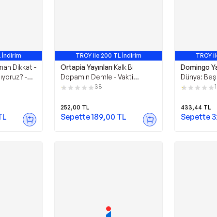
 İndirim
TROY ile 200 TL İndirim
TROY il
2. Ürün
nan Dikkat -
Ortapia Yayınları
Kalk Bi
Domingo Ya
yoruz? -
Dopamin Demle - Vakti
Dünya: Beş
Olmayanlar İçin Sinirbilim -
Yolculuk - 
38
1
Ortapia Yayınları
252,00
TL
433,44
TL
TL
Sepette
189,00
TL
Sepette
3