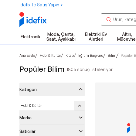
idefix’te Satış Yapın
Moda, Çanta,
Elektrikli Ev
Altın,
Elektronik
Saat, Ayakkabı
Aletleri
Mücevhe
/
/
/
/
/
Ana sayfa
Hobi & Kültür
Kitap
Eğitim Başvuru
Bilim
Popüler B
Popüler Bilim
1806
sonuç listeleniyor
Kategori
Hobi & Kültür
Marka
Satıcılar