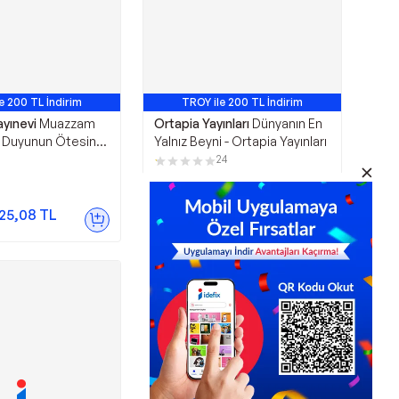
e 200 TL İndirim
TROY ile 200 TL İndirim
yınevi
Muazzam
Ortapia Yayınları
Dünyanın En
 Duyunun Ötesine
Yalnız Beyni - Ortapia Yayınları
Domingo Yayınevi
24
347,76
TL
25,08
TL
Sepette
260,82
TL