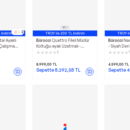
2
 İndirim
TROY ile 200 TL İndirim
TROY il
al Ayaklı
Bürocci
Quattro Fileli Müdür
Bürocci
Nad
 Çalışma
Koltuğu-ayak Uzatmalı -
- Siyah Deri
ANILABİLİR)
2350x0541
Taburesi - 
3
1
8.999,00
TL
4.599,00
TL
Sepette
8.292,58
TL
Sepette
4