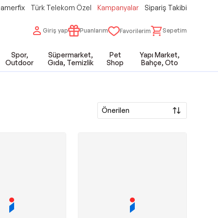
amerfix
Türk Telekom Özel
Kampanyalar
Sipariş Takibi
Giriş yap
Puanlarım
Sepetim
Favorilerim
Spor,
Süpermarket,
Pet
Yapı Market,
Outdoor
Gıda, Temizlik
Shop
Bahçe, Oto
Önerilen