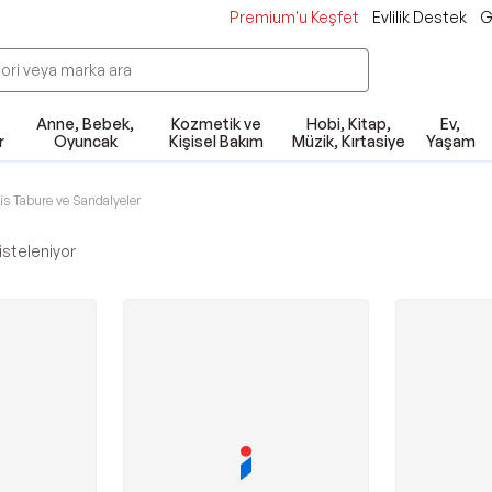
Premium'u Keşfet
Evlilik Destek
G
Anne, Bebek,
Kozmetik ve
Hobi, Kitap,
Ev,
r
Oyuncak
Kişisel Bakım
Müzik, Kırtasiye
Yaşam
is Tabure ve Sandalyeler
isteleniyor