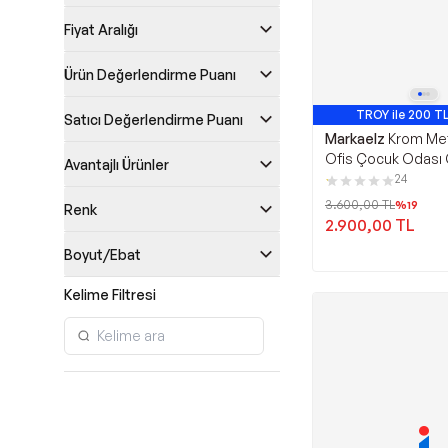
Fiyat Aralığı
Ürün Değerlendirme Puanı
TROY ile 200 TL
Satıcı Değerlendirme Puanı
Markaelz
Krom Met
Ofis Çocuk Odası
Avantajlı Ürünler
Sandalyesi (AYARL
24
MONOKO
3.600,00
TL
%
19
Renk
2.900,00
TL
Boyut/Ebat
Kelime Filtresi