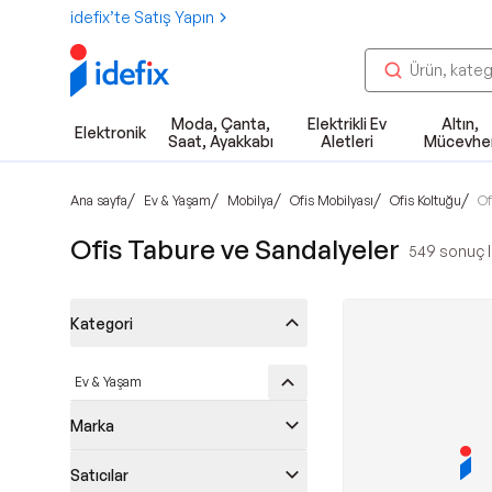
idefix’te Satış Yapın
Moda, Çanta,
Elektrikli Ev
Altın,
Elektronik
Saat, Ayakkabı
Aletleri
Mücevhe
/
/
/
/
/
Ana sayfa
Ev & Yaşam
Mobilya
Ofis Mobilyası
Ofis Koltuğu
Of
Ofis Tabure ve Sandalyeler
549
sonuç l
Kategori
Ev & Yaşam
Marka
Satıcılar