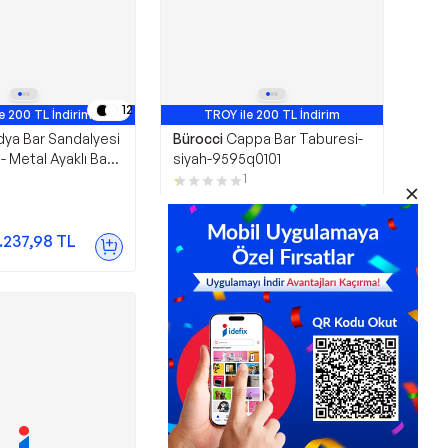
12
e 200 TL İndirim
TROY ile 200 TL İndirim
ya Bar Sandalyesi
Bürocci
Cappa Bar Taburesi-
 - Metal Ayaklı Bar
siyah-9595q0101
9537s0101
1
6.999,00
TL
.237,98
TL
Sepette
6.449,58
TL