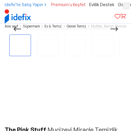
idefix’te Satış Yapın
Premium'u Keşfet
Evlilik Destek
Gamer
Ana sayfa
Süpermarket
Ev & Temizlik
Genel Temizlik
Mutfak, Banyo Temizlem
The Pink Stuff
Mucizevi Miracle Temizlik