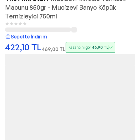
Macunu 850gr - Mucizevi Banyo Köpük
Temizleyici 750ml
Sepette İndirim
422,10
TL
Kazancını gör
46,90
TL
469,00
TL