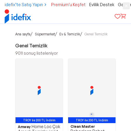
idefix’te Satış Yapın
Premium'u Keşfet
Evlilik Destek
Gamer
/
/
/
Ana sayfa
Süpermarket
Ev & Temizlik
Genel Temizlik
Genel Temizlik
9011
sonuç listeleniyor
TROY ile 200 TL İndirim
TROY ile 200 TL İndirim
Home Loc Çok
Clean Master
Amway