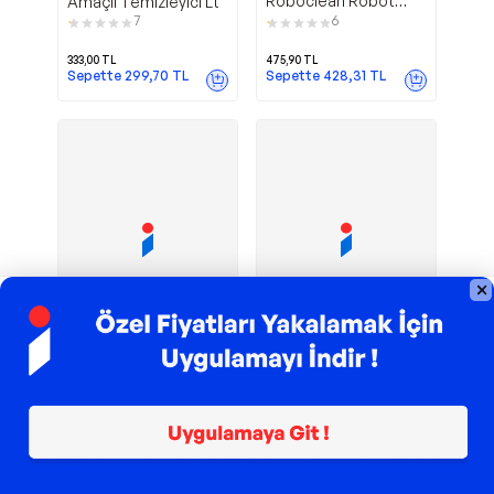
Roboclean Robot
Amaçlı Temizleyici Lt
Süpürge Zemin
7
6
Temizleyicisi 2500 Ml
333,00
TL
475,90
TL
Sepette
299,70
TL
Sepette
428,31
TL
TROY ile 200 TL İndirim
TROY ile 200 TL İndirim
Suma Grill
Sihirli
Diversey
Nilem
D9 Ağır Yağ Çözücü
Muhteşem Sıvı
Fırın Temizleme
Duşakabin ve Fayans
3
9
Maddesi 5 L
Temizleyici 1 lt 6'lı
1.149,90
TL
749,90
TL
Sepette
1.034,91
TL
Sepette
674,91
TL