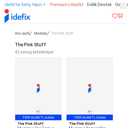
idefix’te Satış Yapın
Premium'u Keşfet
Evlilik Destek
Gamer
/
/
Ana sayfa
Markalar
The Pink Stuff
The Pink Stuff
42
sonuç listeleniyor
TROY ile 200 TL İndirim
TROY ile 200 TL İndirim
The Pink Stuff
The Pink Stuff