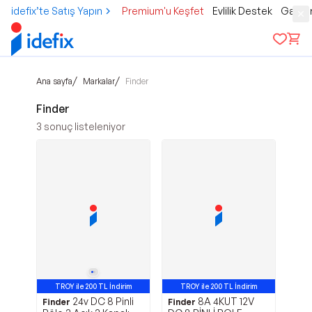
idefix’te Satış Yapın
Premium'u Keşfet
Evlilik Destek
Gamer
/
/
Ana sayfa
Markalar
Finder
Finder
3
sonuç listeleniyor
TROY ile 200 TL İndirim
TROY ile 200 TL İndirim
24v DC 8 Pinli
8A 4KUT 12V
Finder
Finder