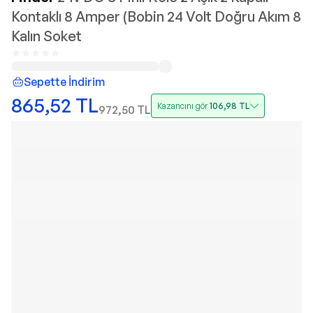
Kontaklı 8 Amper (Bobin 24 Volt Doğru Akım 8
Kalın Soket
Sepette İndirim
865,52
TL
Kazancını gör
106,98
TL
972,50
TL