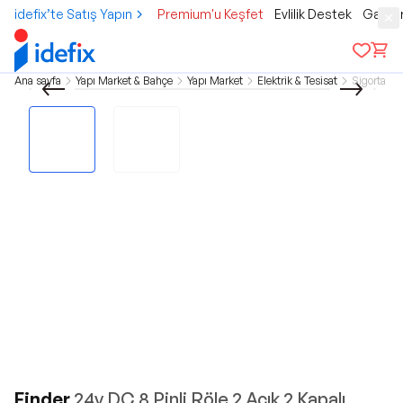
idefix’te Satış Yapın
Premium'u Keşfet
Evlilik Destek
Gamer
Ana sayfa
Yapı Market & Bahçe
Yapı Market
Elektrik & Tesisat
Sigorta
Finder
24v DC 8 Pinli Röle 2 Açık 2 Kapalı