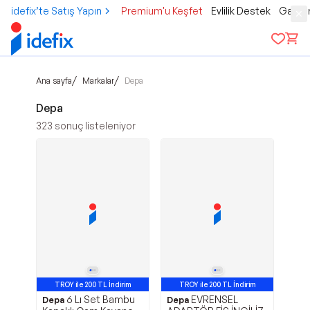
idefix’te Satış Yapın
Premium'u Keşfet
Evlilik Destek
Gamer
/
/
Ana sayfa
Markalar
Depa
Depa
323
sonuç listeleniyor
TROY ile 200 TL İndirim
TROY ile 200 TL İndirim
6 Lı Set Bambu
EVRENSEL
Depa
Depa