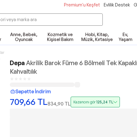
Premium'u Keşfet
Evlilik Destek
G
Anne, Bebek,
Kozmetik ve
Hobi, Kitap,
Ev,
r
Oyuncak
Kişisel Bakım
Müzik, Kırtasiye
Yaşam
lar
Depa
Akrilik Barok Füme 6 Bölmeli Tek Kapakl
Kahvaltılık
Sepette İndirim
709,66
TL
Kazancını gör
125,24
TL
834,90
TL