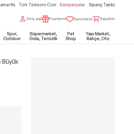
amerfix
Türk Telekom Özel
Kampanyalar
Sipariş Takibi
Giriş yap
Puanlarım
Sepetim
Favorilerim
Spor,
Süpermarket,
Pet
Yapı Market,
Outdoor
Gıda, Temizlik
Shop
Bahçe, Oto
ı Büyük