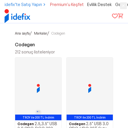
idefix’te Satış Yapın
Premium'u Keşfet
Evlilik Destek
Gamer
/
/
Ana sayfa
Markalar
Codegen
Codegen
212
sonuç listeleniyor
TROY ile 200 TL İndirim
TROY ile 200 TL İndirim
2.5,3.5" USB
2.5" USB 3.0
Codegen
Codegen