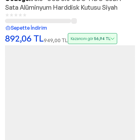
Sata Alüminyum Harddisk Kutusu Siyah
Sepette İndirim
892,06
TL
Kazancını gör
56,94
TL
949,00
TL