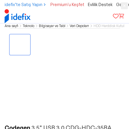
idefix’te Satış Yapın
Premium'u Keşfet
Evlilik Destek
Gamer
Ana sayfa
Teknoloji
Bilgisayar ve Tablet
Veri Depolama
HDD Harddisk Kutuları
Codegen
3.5" USB 3.0 CDG-HDC-35BA