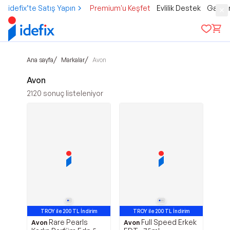
idefix’te Satış Yapın
Premium'u Keşfet
Evlilik Destek
Gamer
/
/
Ana sayfa
Markalar
Avon
Avon
2120
sonuç listeleniyor
TROY ile 200 TL İndirim
TROY ile 200 TL İndirim
Rare Pearls
Full Speed Erkek
Avon
Avon