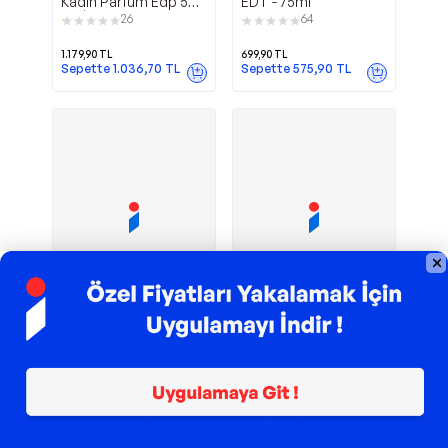
Kadın Parfüm Edp 50
EDT - 75ml
Ml. İkili Set
26
64
1.179,90
TL
699,90
TL
Sepette
1.036,70
TL
Sepette
575,90
TL
TROY ile 200 TL İndirim
TROY ile 200 TL İndirim
Perceıve Bay Edt
Wild Country
Avon
Avon
100 Ml
Erkek Parfüm Edt 75
Ml.
132
99
749,90
TL
469,90
TL
Sepette
623,90
TL
Sepette
451,10
TL