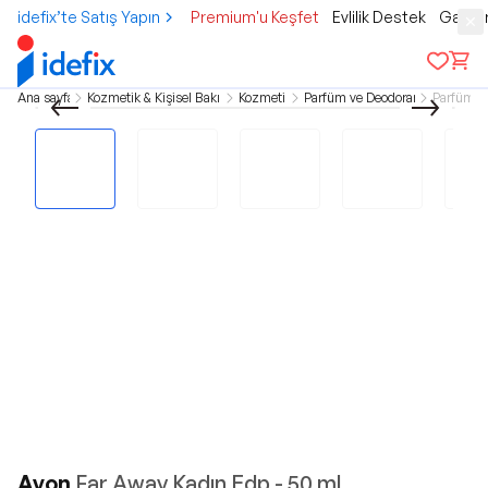
idefix’te Satış Yapın
Premium'u Keşfet
Evlilik Destek
Gamer
Ana sayfa
Kozmetik & Kişisel Bakım
Kozmetik
Parfüm ve Deodorant
Parfüm
Avon
Far Away Kadın Edp - 50 ml.