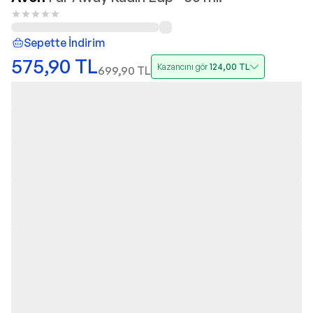
Sepette İndirim
575,90
TL
Kazancını gör
124,00
TL
699,90
TL