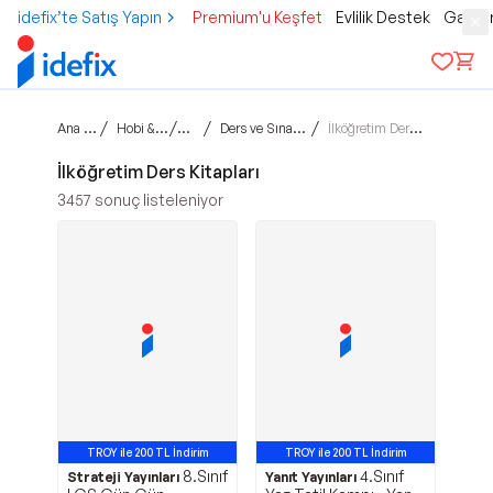
idefix’te Satış Yapın
Premium'u Keşfet
Evlilik Destek
Gamer
Ana sayfa
/
/
/
/
Hobi & Kültür
Kitap
Ders ve Sınav Kitapları
İlköğretim Ders Kitapları
İlköğretim Ders Kitapları
3457
sonuç listeleniyor
TROY ile 200 TL İndirim
TROY ile 200 TL İndirim
8.Sınıf
4.Sınıf
Strateji Yayınları
Yanıt Yayınları