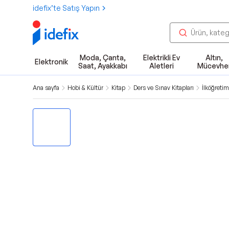
idefix’te Satış Yapın
Moda, Çanta,
Elektrikli Ev
Altın,
Elektronik
Saat, Ayakkabı
Aletleri
Mücevhe
Ana sayfa
Hobi & Kültür
Kitap
Ders ve Sınav Kitapları
İlköğretim