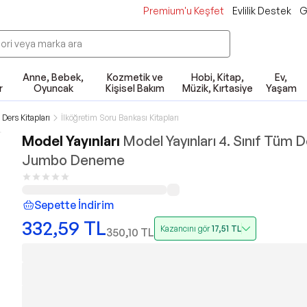
Premium'u Keşfet
Evlilik Destek
G
Anne, Bebek,
Kozmetik ve
Hobi, Kitap,
Ev,
r
Oyuncak
Kişisel Bakım
Müzik, Kırtasiye
Yaşam
 Ders Kitapları
İlköğretim Soru Bankası Kitapları
Model Yayınları
Model Yayınları 4. Sınıf Tüm D
Jumbo Deneme
Sepette İndirim
332,59
TL
Kazancını gör
17,51
TL
350,10
TL