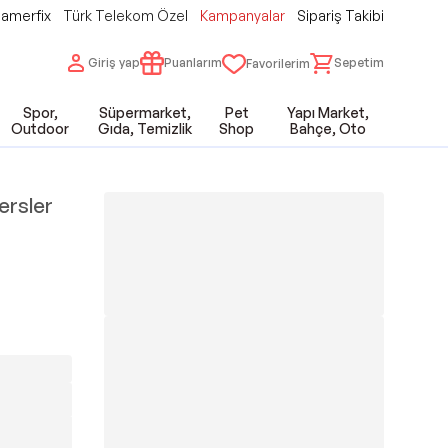
amerfix
Türk Telekom Özel
Kampanyalar
Sipariş Takibi
Giriş yap
Puanlarım
Sepetim
Favorilerim
Spor,
Süpermarket,
Pet
Yapı Market,
Outdoor
Gıda, Temizlik
Shop
Bahçe, Oto
ersler