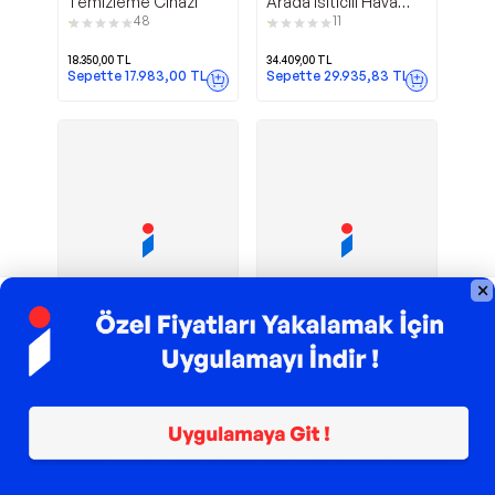
Temizleme Cihazı
Arada Isıtıcılı Hava
Temizleme Cihazı
48
11
18.350,00
TL
34.409,00
TL
Sepette
17.983,00
TL
Sepette
29.935,83
TL
TROY ile 200 TL İndirim
TROY ile 200 TL İndirim
Electrolux
Samsung
EPO50351SW Pure A9
Ap70F06103Rgsk
Hava Temizleme
Hava Temizleyici
3
1
Cihazı
12.760,00
TL
7.899,00
TL
Sepette
7.188,09
TL