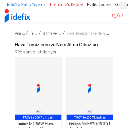
idefix’te Satış Yapın
Premium'u Keşfet
Evlilik Destek
Gamer
Ana sayfa
/
/
/
Teknoloji
Isıtma ve Soğutma
Hava Temizleme ve Nem Alma Cihazları
Hava Temizleme ve Nem Alma Cihazları
995
sonuç listeleniyor
TROY ile 200 TL İndirim
TROY ile 200 TL İndirim
MC55W Hava
AMF870/15 3'ü 1
Daikin
Philips