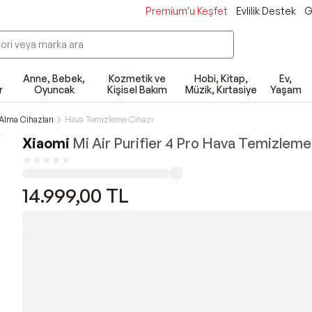
Premium'u Keşfet
Evlilik Destek
G
Anne, Bebek,
Kozmetik ve
Hobi, Kitap,
Ev,
r
Oyuncak
Kişisel Bakım
Müzik, Kırtasiye
Yaşam
lma Cihazları
Hava Temizleme Cihazı
Xiaomi
Mi Air Purifier 4 Pro Hava Temizleme
14.999,00
TL