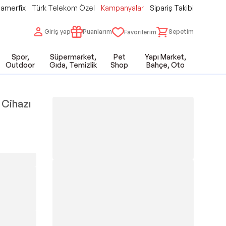
amerfix
Türk Telekom Özel
Kampanyalar
Sipariş Takibi
Giriş yap
Puanlarım
Sepetim
Favorilerim
Spor,
Süpermarket,
Pet
Yapı Market,
Outdoor
Gıda, Temizlik
Shop
Bahçe, Oto
 Cihazı