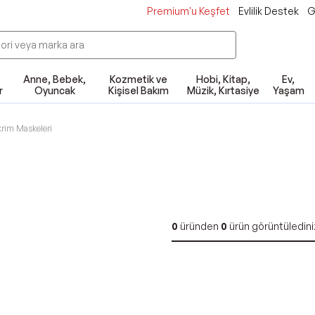
Premium'u Keşfet
Evlilik Destek
G
Anne, Bebek,
Kozmetik ve
Hobi, Kitap,
Ev,
r
Oyuncak
Kişisel Bakım
Müzik, Kırtasiye
Yaşam
krim Maskeleri
0
üründen
0
ürün görüntüledini