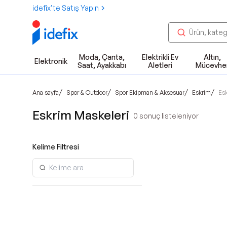
idefix’te Satış Yapın
Moda, Çanta,
Elektrikli Ev
Altın,
Elektronik
Saat, Ayakkabı
Aletleri
Mücevhe
/
/
/
/
Ana sayfa
Spor & Outdoor
Spor Ekipman & Aksesuar
Eskrim
Es
Eskrim Maskeleri
0
sonuç listeleniyor
Kelime Filtresi