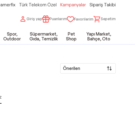
amerfix
Türk Telekom Özel
Kampanyalar
Sipariş Takibi
Giriş yap
Puanlarım
Sepetim
Favorilerim
Spor,
Süpermarket,
Pet
Yapı Market,
Outdoor
Gıda, Temizlik
Shop
Bahçe, Oto
Önerilen
z