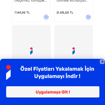
Geçirmez Yumuşak
Gömlek Altı Kurşun
Balistik Panel XXL
Geçirmez Yelek
63,5x42,5x1,4 cm
7.149,00
TL
21.415,00
TL
TROY ile 200 TL İndirim
TROY ile 200 TL İndirim
Paracord
Helly Hansen
Avantajlı Ürün
Nurcamp
VERSALITE HYBRID
Kamp Bileklik Hayatta
FLEECE MONT
Kalma Bilekliği
499,00
TL
7.975,00
TL