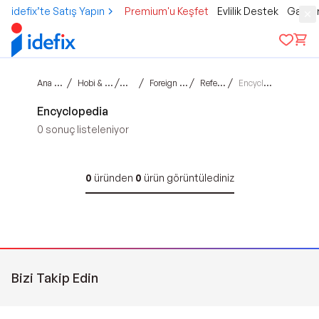
idefix’te Satış Yapın
Premium'u Keşfet
Evlilik Destek
Gamer
Ana sayfa
/
/
/
/
/
Hobi & Kültür
Kitap
Foreign Books
Reference
Encyclopedia
Encyclopedia
0
sonuç listeleniyor
0
üründen
0
ürün görüntülediniz
Bizi Takip Edin