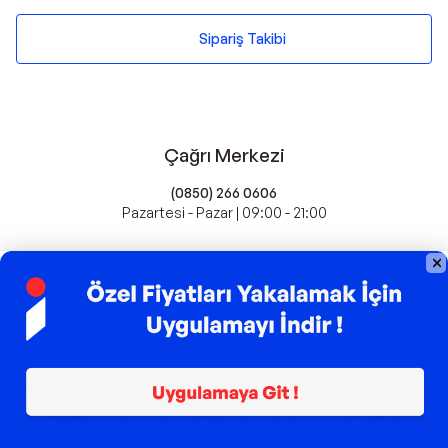
Sipariş Takibi
Çağrı Merkezi
(0850) 266 0606
Pazartesi - Pazar | 09:00 - 21:00
idefix'te Satış Yapın
Popüler Markalar
Farmasi
Xiaomi
Fissler
Kawai
Hankook
Lavazza
Fashcolle
Pro Plan