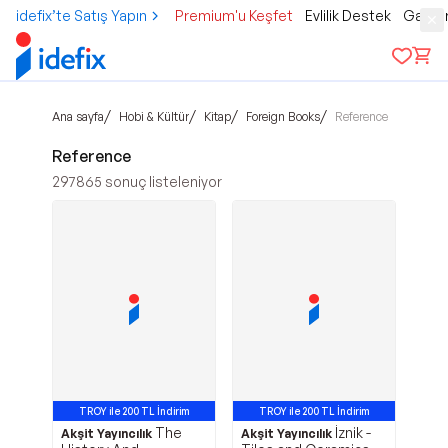
idefix’te Satış Yapın
Premium'u Keşfet
Evlilik Destek
Gamer
/
/
/
/
Ana sayfa
Hobi & Kültür
Kitap
Foreign Books
Reference
Reference
297865
sonuç listeleniyor
TROY ile 200 TL İndirim
TROY ile 200 TL İndirim
The
İznik -
Akşit Yayıncılık
Akşit Yayıncılık