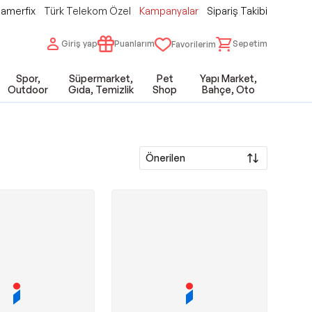
amerfix
Türk Telekom Özel
Kampanyalar
Sipariş Takibi
Giriş yap
Puanlarım
Sepetim
Favorilerim
Spor,
Süpermarket,
Pet
Yapı Market,
Outdoor
Gıda, Temizlik
Shop
Bahçe, Oto
Önerilen