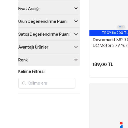
Fiyat Aralığı
Ürün Değerlendirme Puanı
TROY ile 200 TL
Satıcı Değerlendirme Puanı
Devremarkt
8520 
DC Motor 3.7V Yük
Avantajlı Ürünler
Mikro Fırçalı Motor
Oyuncak Robot M
Renk
189,00
TL
Kelime Filtresi