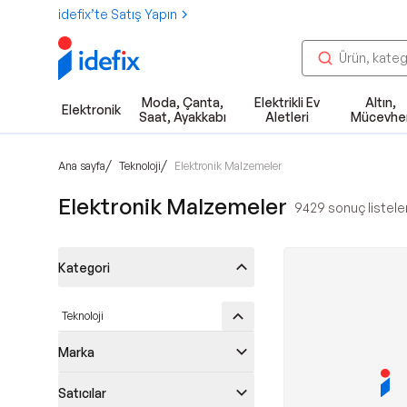
idefix’te Satış Yapın
Moda, Çanta,
Elektrikli Ev
Altın,
Elektronik
Saat, Ayakkabı
Aletleri
Mücevhe
/
/
Ana sayfa
Teknoloji
Elektronik Malzemeler
Elektronik Malzemeler
9429
sonuç listele
Kategori
Teknoloji
Marka
Satıcılar