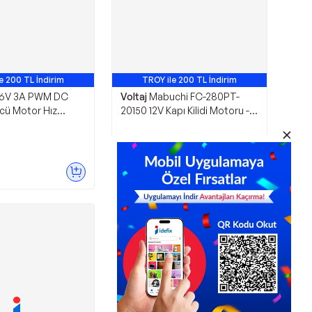
e 200 TL İndirim
TROY ile 200 TL İndirim
36V 3A PWM DC
Voltaj
Mabuchi FC-280PT-
cü Motor Hız
20150 12V Kapı Kilidi Motoru -
ı
Aktüatörü
394,65
TL