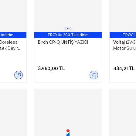
 İndirim
TROY ile 200 TL İndirim
TROY il
Coreless
Birch
CP-Q1UN FİŞ YAZICI
Voltaj
12V-
sek Devir
Motor Sürü
 Mini Drone
Kontrol Kart
otoru
3.950,00
TL
434,21
TL