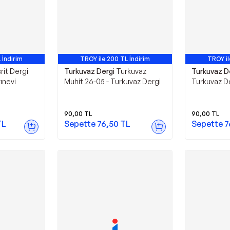
 İndirim
TROY ile 200 TL İndirim
TROY il
rit Dergi
Turkuvaz Dergi
Turkuvaz
Turkuvaz D
yınevi
Muhit 26-05 - Turkuvaz Dergi
Turkuvaz D
90,00
TL
90,00
TL
TL
Sepette
76,50
TL
Sepette
7