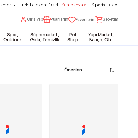
amerfix
Türk Telekom Özel
Kampanyalar
Sipariş Takibi
Giriş yap
Puanlarım
Sepetim
Favorilerim
Spor,
Süpermarket,
Pet
Yapı Market,
Outdoor
Gıda, Temizlik
Shop
Bahçe, Oto
Önerilen