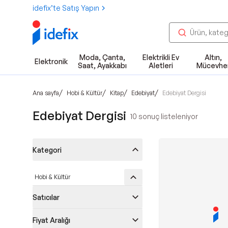
idefix’te Satış Yapın
Moda, Çanta,
Elektrikli Ev
Altın,
Elektronik
Saat, Ayakkabı
Aletleri
Mücevhe
/
/
/
/
Ana sayfa
Hobi & Kültür
Kitap
Edebiyat
Edebiyat Dergisi
Edebiyat Dergisi
10
sonuç listeleniyor
Kategori
Hobi & Kültür
Satıcılar
Fiyat Aralığı