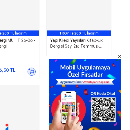
e 200 TL İndirim
TROY ile 200 TL İndirim
ergi
MUHİT 26-06 -
Yapı Kredi Yayınları
Kitap-Lık
ergi
Dergisi Sayı 216 Temmuz-
Ağustos 2021 / Kolektif / /
4440000001336 - Yapı Kredi
Yayınları
250,00
TL
6,50
TL
Sepette
237,50
TL