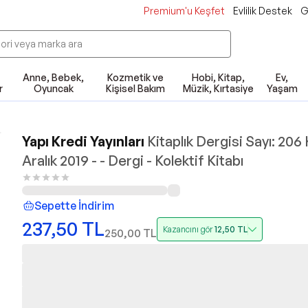
Premium'u Keşfet
Evlilik Destek
G
Anne, Bebek,
Kozmetik ve
Hobi, Kitap,
Ev,
r
Oyuncak
Kişisel Bakım
Müzik, Kırtasiye
Yaşam
Yapı Kredi Yayınları
Kitaplık Dergisi Sayı: 206
Aralık 2019 - - Dergi - Kolektif Kitabı
Sepette İndirim
237,50
TL
Kazancını gör
12,50
TL
250,00
TL