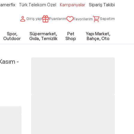
amerfix
Türk Telekom Özel
Kampanyalar
Sipariş Takibi
Giriş yap
Puanlarım
Sepetim
Favorilerim
Spor,
Süpermarket,
Pet
Yapı Market,
Outdoor
Gıda, Temizlik
Shop
Bahçe, Oto
 Kasım -