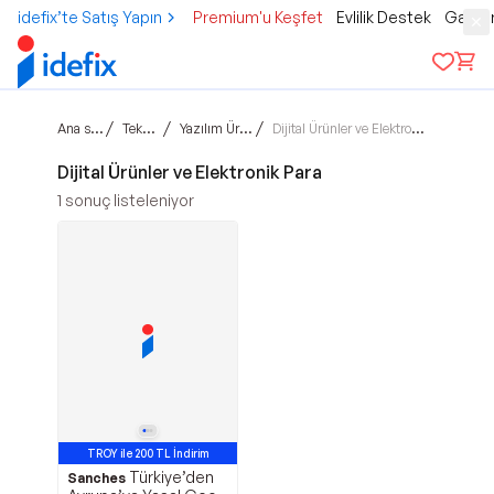
idefix’te Satış Yapın
Premium'u Keşfet
Evlilik Destek
Gamer
Ana sayfa
/
/
/
Teknoloji
Yazılım Ürünleri
Dijital Ürünler ve Elektronik Para
Dijital Ürünler ve Elektronik Para
1
sonuç listeleniyor
TROY ile 200 TL İndirim
Türkiye’den
Sanches