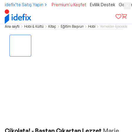
idefix’te Satış Yapın
Premium'u Keşfet
Evlilik Destek
Gamer
Ana sayfa
Hobi & Kültür
Kitap
Eğitim Başvuru
Hobi
Yemekler-İçecekler
Çikolata! - Baştan Çıkartan Lezzet
Marie