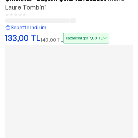
Laure Tombini
Sepette İndirim
133,00
TL
Kazancını gör
7,00
TL
140,00
TL