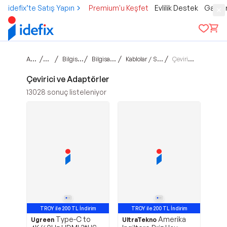
idefix’te Satış Yapın
Premium'u Keşfet
Evlilik Destek
Gamer
Ana sayfa
/
/
/
/
/
Teknoloji
Bilgisayar ve Tablet
Bilgisayar Aksesuarları
Kablolar / Switch ve Çoklayıcılar
Çevirici ve Adaptörler
Çevirici ve Adaptörler
13028
sonuç listeleniyor
TROY ile 200 TL İndirim
TROY ile 200 TL İndirim
Type-C to
Amerika
Ugreen
UltraTekno