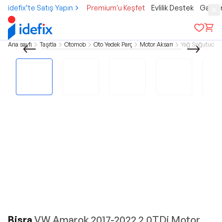
idefix’te Satış Yapın
Premium'u Keşfet
Evlilik Destek
Gamer
Ana sayfa
Taşıtlar
Otomobil
Oto Yedek Parça
Motor Aksamı
Yağ Soğutucu
Bisra
VW Amarok 2017-2022 2.0TDi Motor