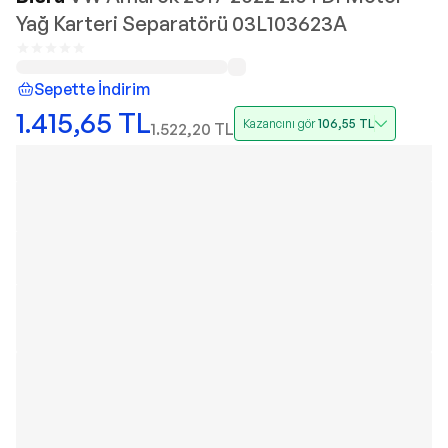
Yağ Karteri Separatörü 03L103623A
Sepette İndirim
1.415,65
TL
Kazancını gör
106,55
TL
1.522,20
TL