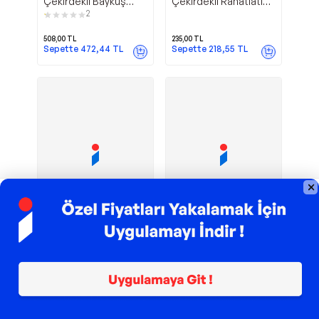
Çekirdekli Baykuş
Çekirdekli Rahatlatıcı
Kadife Gaz Yastığı Gri
Yastık
2
508,00
TL
235,00
TL
Sepette
472,44
TL
Sepette
218,55
TL
TROY ile 200 TL İndirim
TROY ile 200 TL İndirim
Kehribar
Kepçe Kulak
Babyjem
Babyjem
Bebek Kolyesi 587
Önleyici 590 Antrasit
Multicolor
1.352,00
TL
476,00
TL
Sepette
1.257,36
TL
Sepette
442,68
TL