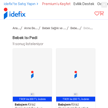
idefix’te Satış Yapın
Premium'u Keşfet
Evlilik Destek
Gamer
Ana sayfa
/
/
/
/
Anne Bebek Çocuk
Bebek Sağlık ve Bakım Ürünleri
Bebek Sağlık
Bebek Isı Pedi
Bebek Isı Pedi
11
sonuç listeleniyor
TROY ile 200 TL İndirim
TROY ile 200 TL İndirim
Kiraz
Kiraz
Babyjem
Babyjem