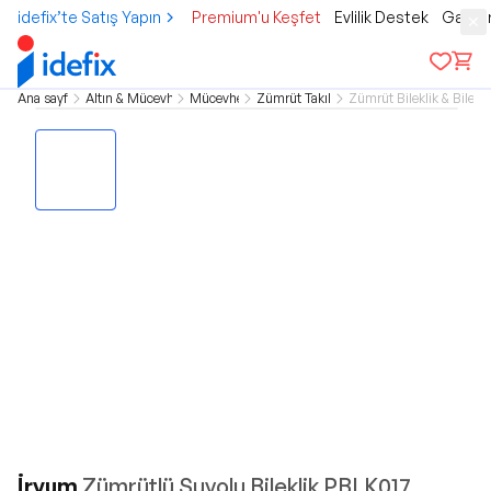
idefix’te Satış Yapın
Premium'u Keşfet
Evlilik Destek
Gamer
Ana sayfa
Altın & Mücevher
Mücevher
Zümrüt Takılar
Zümrüt Bileklik & Bilezi
İryum
Zümrütlü Suyolu Bileklik PBLK017