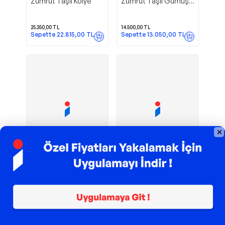
Zümrüt Taşlı Kolye
Zümrüt Taşlı Gümüş
Yüzük
25.350,00
TL
14.500,00
TL
Sepette
22.815,00
TL
Sepette
13.050,00
TL
Peşin Fiyatına 3 Taksit
Peşin Fiyatına 3 Taksit
Kişiye Özel Tıp
Tek Damla
İryum
İryum
Sembolü Zümrüt
Zümrüt Kolye
Kolye
85.001,76
TL
26.133,78
TL
Sepette
62.051,28
TL
Sepette
19.077,66
TL