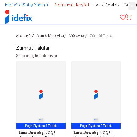
idefix’te Satış Yapın
Premium'u Keşfet
Evlilik Destek
Gamer
/
/
/
Ana sayfa
Altın & Mücevher
Mücevher
Zümrüt Takılar
Zümrüt Takılar
35
sonuç listeleniyor
Peşin Fiyatına 3 Taksit
Peşin Fiyatına 3 Taksit
Doğal
Doğal
Luna Jewelry
Luna Jewelry