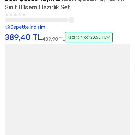
Sınıf Bilsem Hazırlık Seti
Sepette İndirim
389,40
TL
Kazancını gör
20,50
TL
409,90
TL