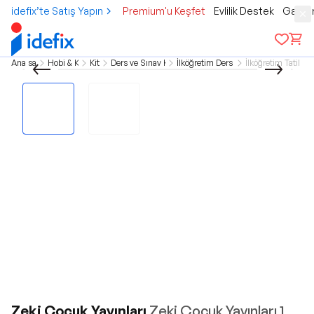
idefix’te Satış Yapın
Premium'u Keşfet
Evlilik Destek
Gamer
Ana sayfa
Hobi & Kültür
Kitap
Ders ve Sınav Kitapları
İlköğretim Ders Kitapları
İlköğretim Tatil Kit
Zeki Çocuk Yayınları
Zeki Çocuk Yayınları 1.